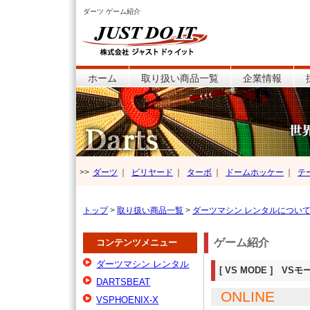
ダーツ ゲーム紹介
ホーム
取り扱い商品一覧
企業情報
>>
ダーツ
｜
ビリヤード
｜
ターボ
｜
ドームホッケー
｜
テ
トップ
>
取り扱い商品一覧
>
ダーツマシン レンタルについ
ゲーム紹介
コンテンツメニュー
ダーツマシン レンタル
[ VS MODE ] VSモ
DARTSBEAT
ONLINE
VSPHOENIX-X