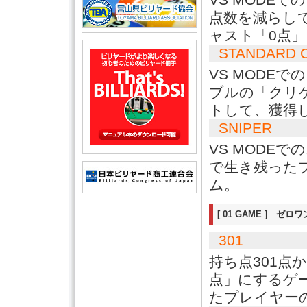
点数を減らし
ャスト「0点
STANDARD 
VS MODE
ブルの「クリ
トして、獲得
SNIPER
VS MODE
で生き残った
ム。
[ 01 GAME ] ゼロ
301
持ち点301点
点」にするゲ
たプレイヤー